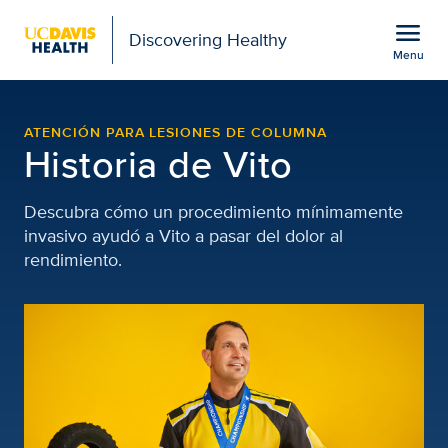
Open global navigation modal
menu
Discovering Healthy
Menu
Vito – Paciente de cirug
Show
menu
ATENCIÓN PARA LESIONES DE COLUMNA
Historia de Vito
Descubra cómo un procedimiento mínimamente
invasivo ayudó a Vito a pasar del dolor al
rendimiento.