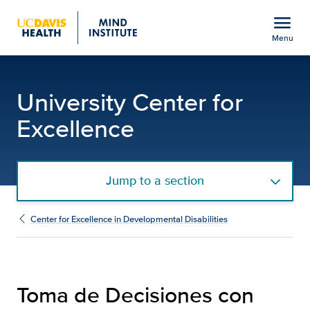
Open global navigation modal
menu
Menu
Toma de Decisiones con
Show
menu
University Center for
Excellence
Jump to a section
Center for Excellence in Developmental Disabilities
Toma de Decisiones con