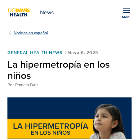
Open global navigation modal
menu
News
Menu
La hipermetropía en los
Show
menu
Noticias en español
GENERAL HEALTH NEWS
Mayo 6, 2025
La hipermetropía en los
niños
Por
Pamela Díaz