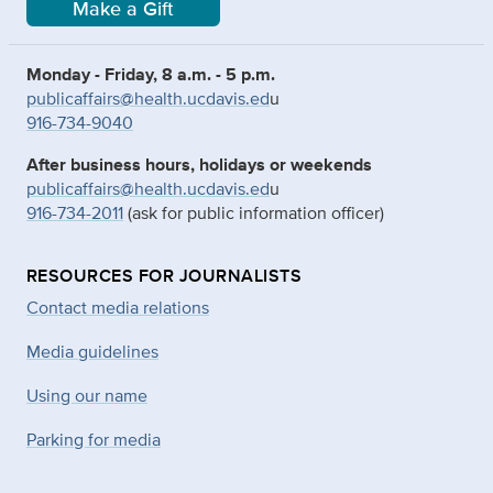
Make a Gift
Monday - Friday, 8 a.m. - 5 p.m.
publicaffairs@health.ucdavis.ed
u
916-734-9040
After business hours, holidays or weekends
publicaffairs@health.ucdavis.ed
u
916-734-2011
(ask for public information officer)
RESOURCES FOR JOURNALISTS
Contact media relations
Media guidelines
Using our name
Parking for media